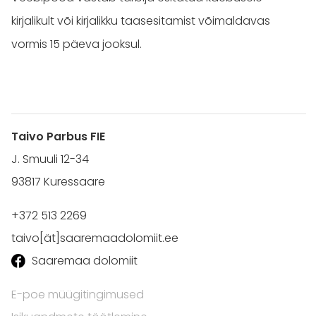
kirjalikult või kirjalikku taasesitamist võimaldavas
vormis 15 päeva jooksul.
Taivo Parbus FIE
J. Smuuli 12-34
93817 Kuressaare
+372 513 2269
taivo[ät]saaremaadolomiit.ee
Saaremaa dolomiit
E-poe müügitingimused