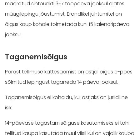
määratud sihtpunkti 3-7 tööpäeva jooksul alates
müügilepingu jõustumist. Erandlikel juhtumitel on
õigus kaup kohale toimetada kuni 15 kalendripäeva
jooksul.
Taganemisõigus
Pärast tellimuse kättesaamist on ostjal õigus e-poes
sõlmitud lepingust taganeda 14 päeva jooksul.
Taganemisõigus ei kohaldu, kui ostjaks on juriidiline
isik.
14-päevase tagastamisõiguse kasutamiseks ei tohi
tellitud kaupa kasutada muul viisil kui on vajalik kauba