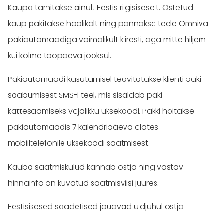
Kaupa tarnitakse ainult Eestis riigisiseselt. Ostetud
kaup pakitakse hoolikalt ning pannakse teele Omniva
pakiautomaadiga võimalikult kiiresti, aga mitte hiljem
kui kolme tööpäeva jooksul.
Pakiautomaadi kasutamisel teavitatakse klienti paki
saabumisest SMS-i teel, mis sisaldab paki
kättesaamiseks vajalikku uksekoodi. Pakki hoitakse
pakiautomaadis 7 kalendripäeva alates
mobiiltelefonile uksekoodi saatmisest.
Kauba saatmiskulud kannab ostja ning vastav
hinnainfo on kuvatud saatmisviisi juures.
Eestisisesed saadetised jõuavad üldjuhul ostja