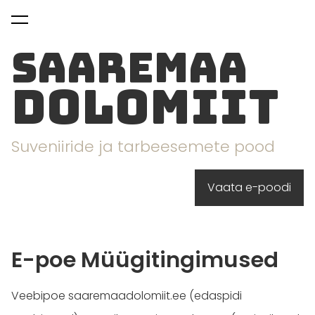
lisati ostukorvi.
Vaata ostukorvi
Saaremaa
dolomiit
Suveniiride ja tarbeesemete pood
Vaata e-poodi
E-poe Müügitingimused
Veebipoe saaremaadolomiit.ee (edaspidi