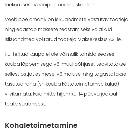
laekumisest Veebipoe arvelduskontole.
Veebipoe omanik on isikuandmete vastutav töötleja
ning edastab maksete teostamiseks vajalikud
isikuandmed volitatud töötleja Maksekeskus AS-le.
Kui tellitud kaupa ei ole võimalik tarnida seoses
kauba lõppemisega või muul põhjusel, teavitatakse
sellest ostjat esimesel võimalusel ning tagastatakse
tasutud raha (sh kauba kättetoimetamise kulud)
viivitamata, kuid mitte hiljem kui 14 päeva jooksul
teate saatmisest.
Kohaletoimetamine