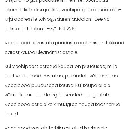
Ostjal on õigus puuduse ilmnemisel pöörduda
hiljemalt kahe kuu jooksul veebipoe poole, saates e-
kirja aadressile taivo@saaremaadolomiit.ee või
helistada telefonil: +372 513 2269.
Veebipood ei vastuta puuduste eest, mis on tekkinud
pärast kauba üleandmist ostjale.
Kui Veebipoest ostetud kaubal on puudused, mille
eest Veebipood vastutab, parandab või asendab
Veebipood puudusega kauba. Kui kaupa ei ole
võimalik parandada ega asendada, tagastab
Veebipood ostjale kõik müügilepinguga kaasnenud
tasud.
Veebipood vastab tarbija esitatud kaebusele