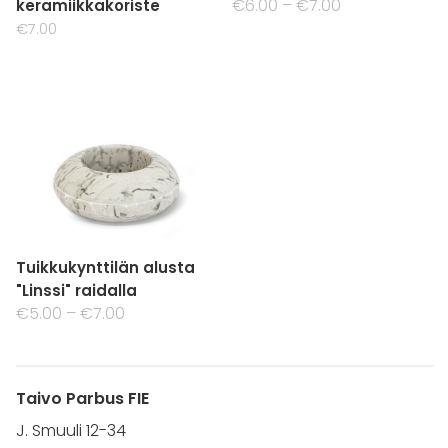
€6.00
–
€7.00
keramiikkakoriste
€7.00
Tuikkukynttilän alusta
"Linssi" raidalla
€5.00
–
€7.00
Taivo Parbus FIE
J. Smuuli 12-34