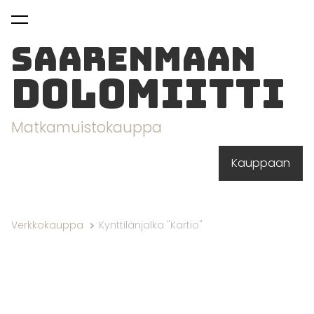
on lisätty
Katso ostoskoria
ostoskoriin.
Saarenmaan
dolomiitti
Matkamuistokauppa
Kauppaan
Verkkokauppa
Kynttilänjalka "Kartio"