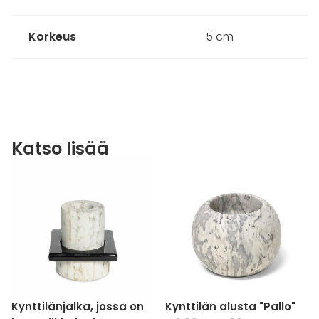
Korkeus
5 cm
Liittyvät
tuotteet
Kynttilänjalka, jossa on
Kynttilän alusta "Pallo"