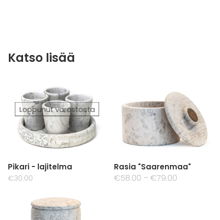
Liittyvät
tuotteet
Loppunut varastosta
Pikari - lajitelma
Rasia "Saarenmaa"
€58.00
–
€79.00
€30.00