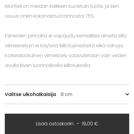
Mortteli on meidän kaikkein suosituin tuote, ja sen
osuus onkin kokonaistuotannosta 75%.
Esineiden pinnalta ei vapaudu kemiallisia aineita sillä
viimeistelyyn ei käytetä kiillotusnesteitä eikä vahoja.
Korkealaatuinen viimeistely saavutetaan vain veden
avulla kiven luonnollisella kiillotuksella.
Valitse ulkohalkaisija
Lisää ostoskoriin
19,00 €