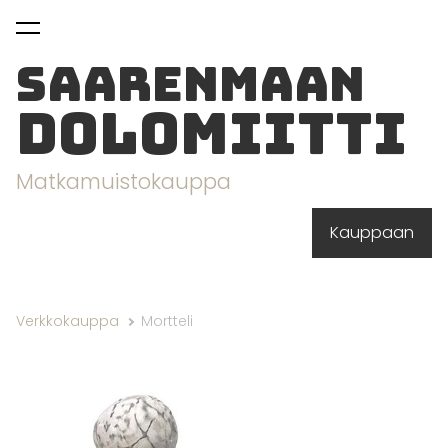
on lisätty
Katso ostoskoria
ostoskoriin.
Saarenmaan
dolomiitti
Matkamuistokauppa
Kauppaan
Verkkokauppa
Mortteli