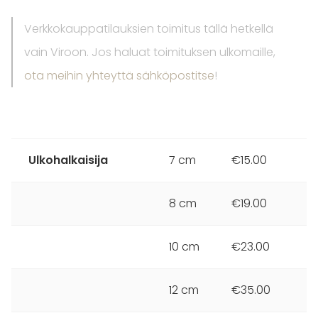
Verkkokauppatilauksien toimitus tällä hetkellä
vain Viroon. Jos haluat toimituksen ulkomaille,
ota meihin yhteyttä sähköpostitse
!
Ulkohalkaisija
7 cm
€15.00
8 cm
€19.00
10 cm
€23.00
12 cm
€35.00