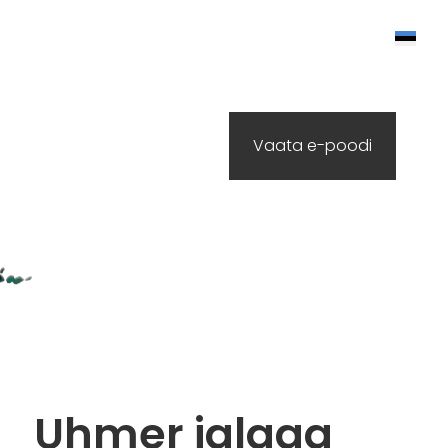
lisati ostukorvi.
Vaata ostukorvi
Vaata e-poodi
Uhmer jalaga