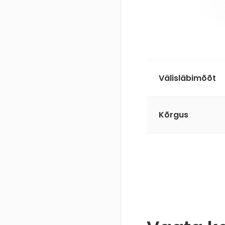
Välisläbimõõt
Kõrgus
Seotud
tooted