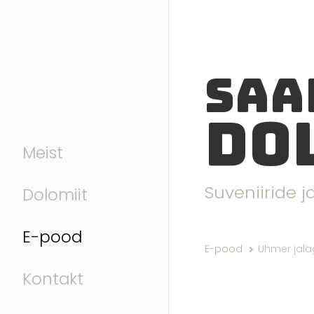
Saa
do
Meist
Suveniiride 
Dolomiit
E-pood
E-pood
Uhmer jal
Kontakt