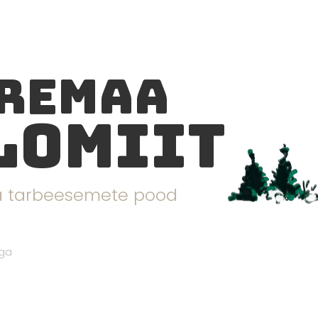
remaa
lomiit
ja tarbeesemete pood
aga