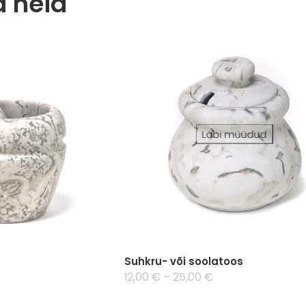
Läbi müüdud
Suhkru- või soolatoos
12,00 €
–
25,00 €