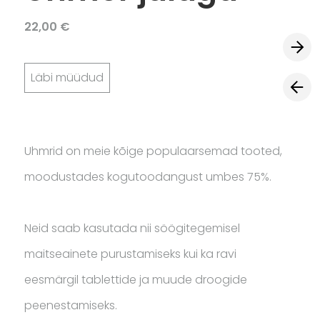
22,00 €
Läbi müüdud
Uhmrid on meie kõige populaarsemad tooted,
moodustades kogutoodangust umbes 75%.
Neid saab kasutada nii söögitegemisel
maitseainete purustamiseks kui ka ravi
eesmärgil tablettide ja muude droogide
peenestamiseks.